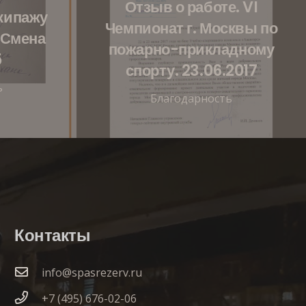
Отзыв о работе. VI
кипажу
Чемпионат г. Москвы по
 Смена
пожарно-прикладному
5
спорту. 23.06.2017
ь
Благодарность
Контакты
info@spasrezerv.ru
+7 (495) 676-02-06