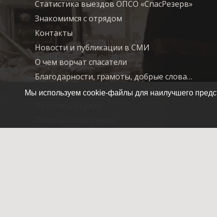
Статистика выездов ОПСО «СпасРезерв»
Знакомимся с отрядом
Контакты
Новости и публикации в СМИ
О чем ворчат спасатели
Благодарности, грамоты, добрые слова…
О нас
Мы используем cookie-файлы для наилучшего предст
Летопись отряда
Помочь СпасРезерву
© 2007-2025 ОПСО СпасРезерв