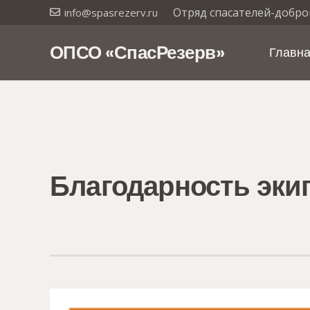
Отряд спасателей-добро
info@spasrezerv.ru
ОПСО «СпасРезерв»
Главн
Благодарность экип