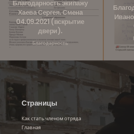
Благодарность экипажу
Благо
Хаева Сергея. Смена
Ивано
04.09.2021 (вскрытие
двери).
Благодарность
Страницы
Как стать членом отряда
Главная