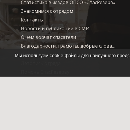
Статистика выездов ОПСО «СпасРезерв»
Знакомимся с отрядом
Контакты
Новости и публикации в СМИ
О чем ворчат спасатели
Благодарности, грамоты, добрые слова…
О нас
Мы используем cookie-файлы для наилучшего предст
Летопись отряда
Помочь СпасРезерву
© 2007-2025 ОПСО СпасРезерв