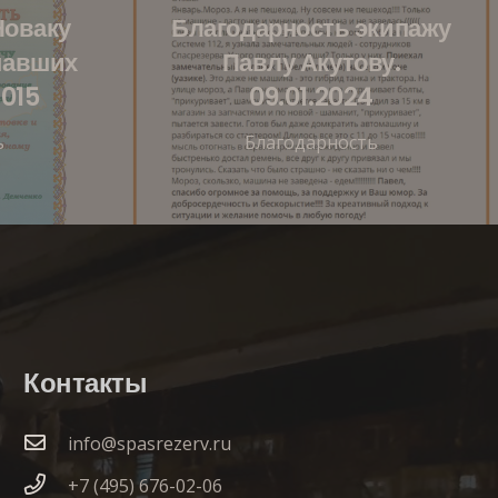
Новаку
Благодарность экипажу
павших
Павлу Акутову.
2015
09.01.2024
ь
Благодарность
Контакты
info@spasrezerv.ru
+7 (495) 676-02-06