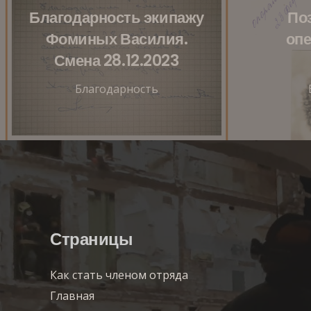
Благодарность экипажу
По
Фоминых Василия.
оп
Смена 28.12.2023
Благодарность
Страницы
Как стать членом отряда
Главная