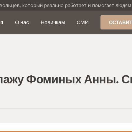
вольцев, который реально работает и помогает людям
ая
О нас
Новичкам
СМИ
ОСТАВИТ
пажу Фоминых Анны. См