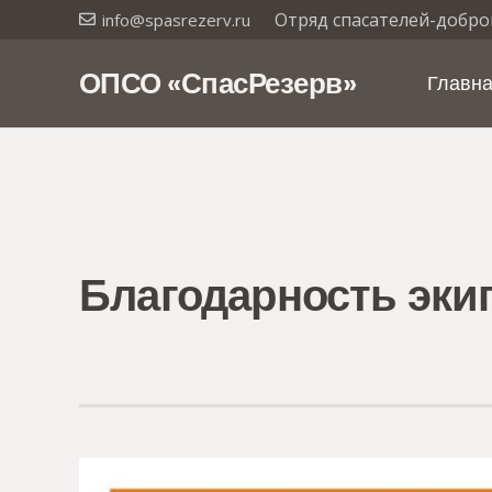
Отряд спасателей-добро
info@spasrezerv.ru
ОПСО «СпасРезерв»
Главн
Благодарность эки