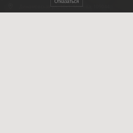
Отказаться
Динамовская ул., 10к1, Москва, 109044
© 2007-2025 ОПСО СпасРезерв
Главная
О нас