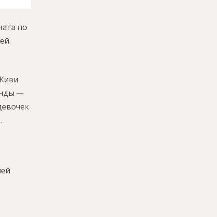
ната по
гей
«Живи
анды —
девочек
.
шей