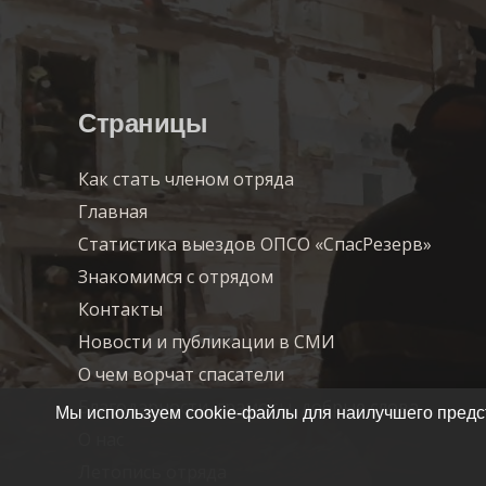
Страницы
Как стать членом отряда
Главная
Статистика выездов ОПСО «СпасРезерв»
Знакомимся с отрядом
Контакты
Новости и публикации в СМИ
О чем ворчат спасатели
Благодарности, грамоты, добрые слова…
Мы используем cookie-файлы для наилучшего предст
О нас
Летопись отряда