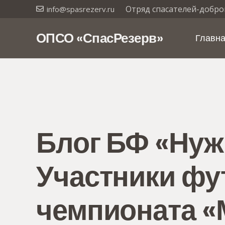
Отряд спасателей-добро
info@spasrezerv.ru
ОПСО «СпасРезерв»
Главн
Блог БФ «Нуж
Участники фу
чемпионата «