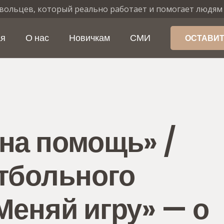
вольцев, который реально работает и помогает людям
ая
О нас
Новичкам
СМИ
ОСТАВИТ
на помощь» /
тбольного
Меняй игру» — о