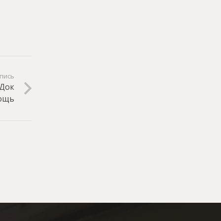
пись
 Док
мощь