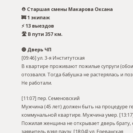
⛑ Старшая смены Макарова Оксана
🚒 1 экипаж
⚡️ 13 выездов
🛣 В пути 357 км.
🔴 Дверь ЧП
[09:46] ул. 3-я Институтская
В квартире проживают пожилые супруги (обоим 
отозвался. Тогда бабушка не растерялась и по
Не работали.
[11:07] пер. Семеновский
Мужчина (45 лет) должен быть на процедуре ге
коммунальной квартире. Мужчина умер.
[13:17
Пожилая женщина не открывает дверь брату, с
заявитель взял паузу.
[18:04] ул. Ереванская