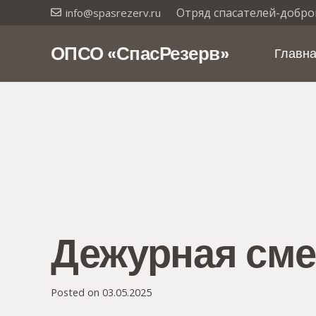
Отряд спасателей-добро
info@spasrezerv.ru
ОПСО «СпасРезерв»
Главн
Дежурная сме
Posted on
03.05.2025