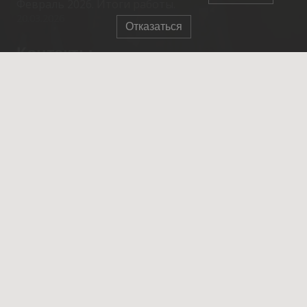
Февраль 2026. Итоги работы.
20.03.2026
Отказаться
Контакты
info@spasrezerv.ru
+7 (495) 676-02-06
Динамовская ул., 10к1, Москва, 109044