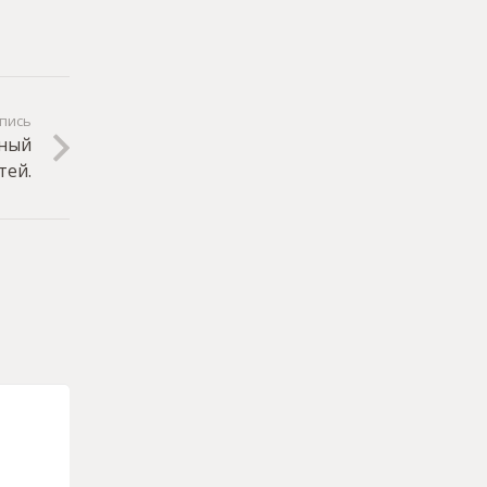
пись
дный
тей.