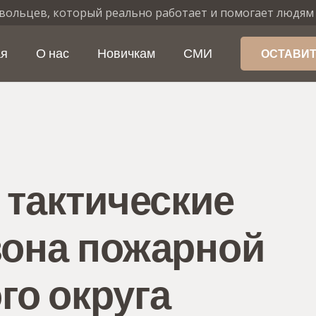
вольцев, который реально работает и помогает людям
ая
О нас
Новичкам
СМИ
ОСТАВИТ
 тактические
зона пожарной
о округа