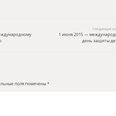
Следующая за
Международному
1 июня 2015 — междунаро
о
день защиты де
ельные поля помечены
*