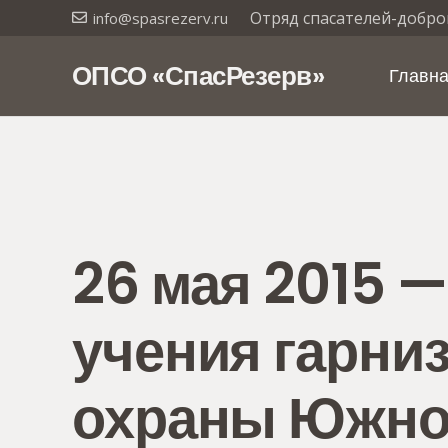
Отряд спасателей-добро
info@spasrezerv.ru
ОПСО «СпасРезерв»
Главн
26 мая 2015 —
учения гарни
охраны Южног