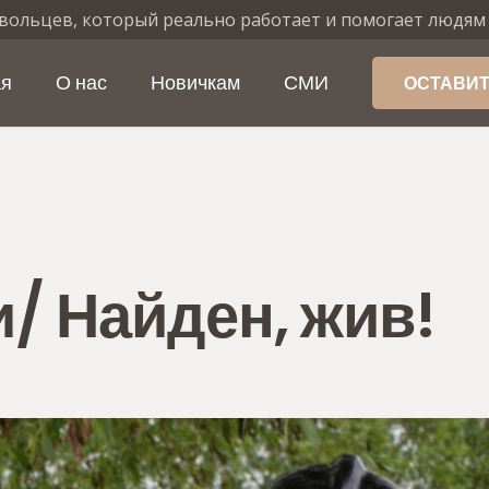
вольцев, который реально работает и помогает людям
ая
О нас
Новичкам
СМИ
ОСТАВИТ
/ Найден, жив!