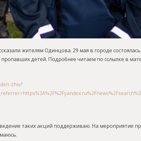
ссказали жителям Одинцова. 29 мая в городе состоялась
пропавших детей. Подробнее читаем по сслылке в мат
yden-zhiv?
referrer=https%3A%2F%2Fyandex.ru%2Fnews%2Fsearch%3
роведение таких акций поддерживаю. На мероприятие п
имаюсь.