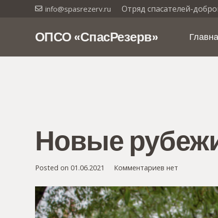
Отряд спасателей-добро
info@spasrezerv.ru
ОПСО «СпасРезерв»
Главн
Новые рубежи
Posted on
01.06.2021
Комментариев нет