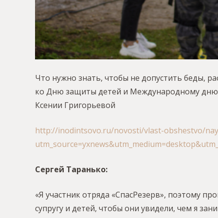
Что нужно знать, чтобы не допустить беды, ра
ко Дню защиты детей и Международному дню 
Ксении Григорьевой
http://inodintsovo.ru/novosti/vlast-obshestvo/na
utm_source=yxnews&utm_medium=desktop&utm_
Сергей Таранько:
«Я участник отряда «СпасРезерв», поэтому п
супругу и детей, чтобы они увидели, чем я зан