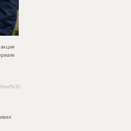
 акция
ериале
Ftext%3D
ривел