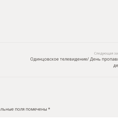
Следующая за
Одинцовское телевидение/ День пропа
д
ельные поля помечены
*