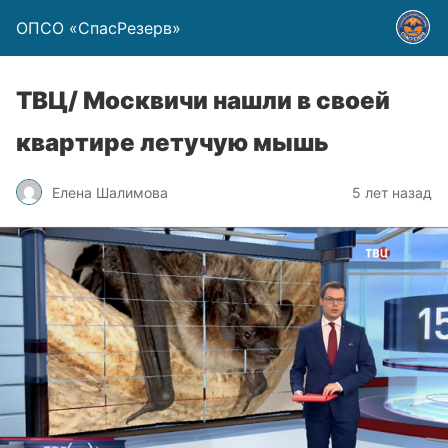
ОПСО «СпасРезерв»
ТВЦ/ Москвичи нашли в своей
квартире летучую мышь
Елена Шалимова
5 лет назад