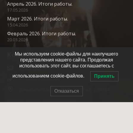
Апрель 2026. Итоги работы.
17.05.2026
Март 2026. Итоги работы.
15.04.2026
Февраль 2026. Итоги работы.
20.03.2026
Контакты
Мы используем cookie-файлы для наилучшего
представления нашего сайта. Продолжая
использовать этот сайт, вы соглашаетесь с
info@spasrezerv.ru
использованием cookie-файлов.
Принять
+7 (495) 676-02-06
Динамовская ул., 10к1, Москва, 109044
Отказаться