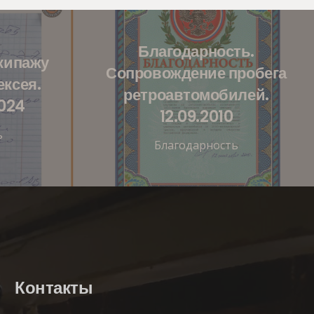
Благодарность.
кипажу
Сопровождение пробега
ксея.
ретроавтомобилей.
2024
12.09.2010
ь
Благодарность
Контакты