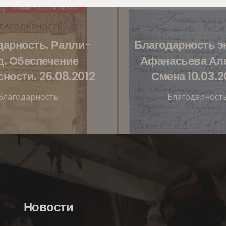
дарность. Ралли-
Благодарность э
д. Обеспечение
Афанасьева Але
сности. 26.08.2012
Смена 10.03.
Благодарность
Благодарност
Новости