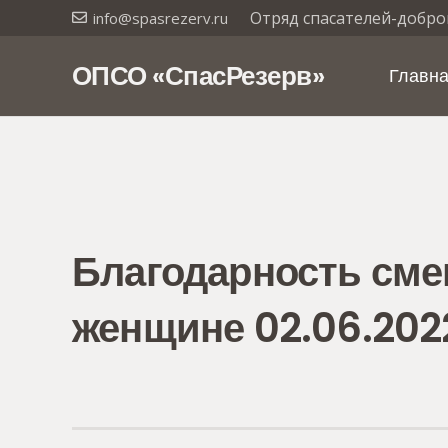
Отряд спасателей-добро
info@spasrezerv.ru
ОПСО «СпасРезерв»
Главн
Благодарность сме
женщине 02.06.202