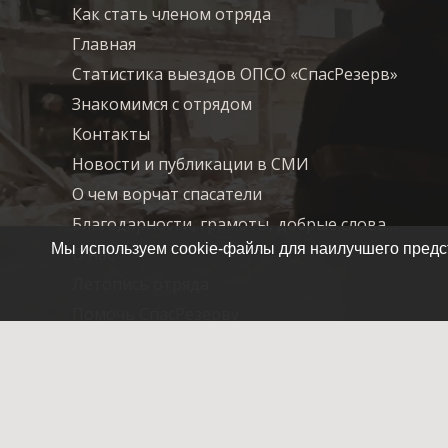
Как стать членом отряда
Главная
Статистика выездов ОПСО «СпасРезерв»
Знакомимся с отрядом
Контакты
Новости и публикации в СМИ
О чем ворчат спасатели
Благодарности, грамоты, добрые слова…
Мы используем cookie-файлы для наилучшего предст
О нас
Летопись отряда
Помочь СпасРезерву