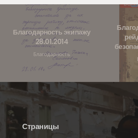
Благо
Благодарность экипажу
рей
28.01.2014
безопа
Благодарность
Страницы