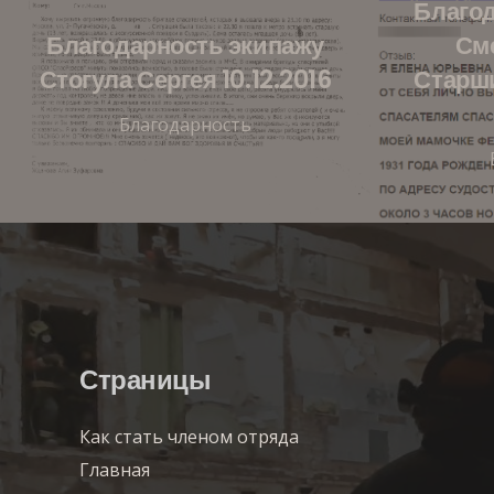
Благод
Благодарность экипажу
Сме
Стогула Сергея 10.12.2016
Старш
Благодарность
Страницы
Как стать членом отряда
Главная