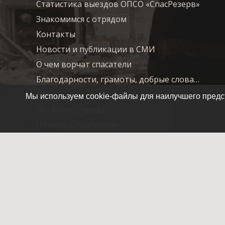
Статистика выездов ОПСО «СпасРезерв»
Знакомимся с отрядом
Контакты
Новости и публикации в СМИ
О чем ворчат спасатели
Благодарности, грамоты, добрые слова…
О нас
Мы используем cookie-файлы для наилучшего предст
Летопись отряда
Помочь СпасРезерву
© 2007-2025 ОПСО СпасРезерв