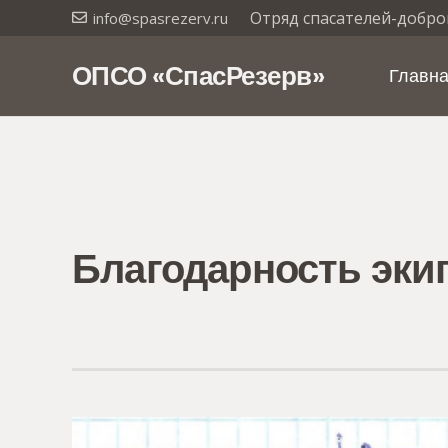
Отряд спасателей-добро
info@spasrezerv.ru
ОПСО «СпасРезерв»
Главн
Благодарность экип