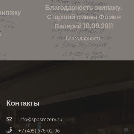
Благодарность экипажу.
кипажу
Старший смены Фомин
Валерий 10.09.2011
ь
Благодарность
Контакты
info@spasrezerv.ru
+7 (495) 676-02-06