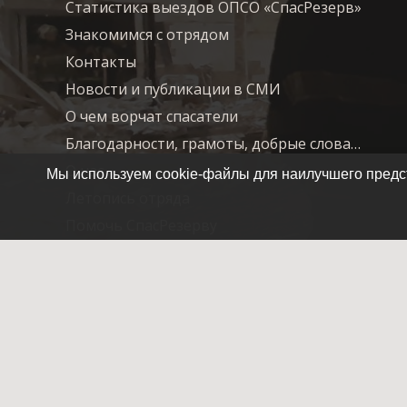
Статистика выездов ОПСО «СпасРезерв»
Знакомимся с отрядом
Контакты
Новости и публикации в СМИ
О чем ворчат спасатели
Благодарности, грамоты, добрые слова…
О нас
Мы используем cookie-файлы для наилучшего предст
Летопись отряда
Помочь СпасРезерву
© 2007-2025 ОПСО СпасРезерв