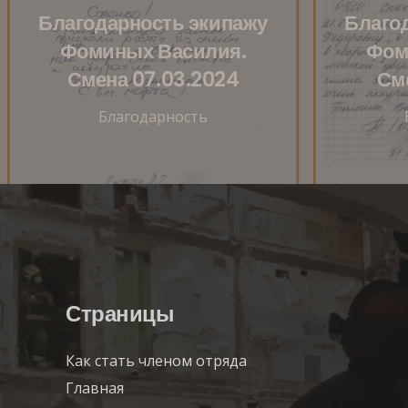
Благодарность экипажу
Благо
Фоминых Василия.
Фом
Смена 07.03.2024
Сме
Благодарность
Страницы
Как стать членом отряда
Главная