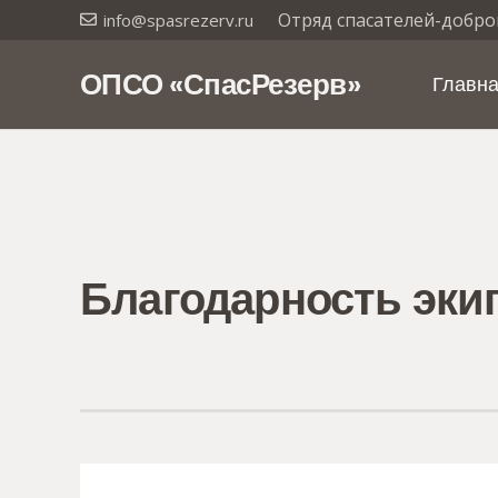
Отряд спасателей-добро
info@spasrezerv.ru
ОПСО «СпасРезерв»
Главн
Благодарность эки