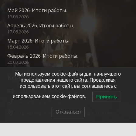
Май 2026. Итоги работы.
15.06.2026
Апрель 2026. Итоги работы.
17.05.2026
Март 2026. Итоги работы.
15.04.2026
Февраль 2026. Итоги работы.
20.03.2026
Мы используем cookie-файлы для наилучшего
Контакты
представления нашего сайта. Продолжая
использовать этот сайт, вы соглашаетесь с
info@spasrezerv.ru
использованием cookie-файлов.
Принять
+7 (495) 676-02-06
Отказаться
Динамовская ул., 10к1, Москва, 109044