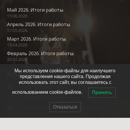
Май 2026. Итоги работы.
15.06.2026
Апрель 2026. Итоги работы.
17.05.2026
Март 2026. Итоги работы.
15.04.2026
Февраль 2026. Итоги работы.
20.03.2026
Мы используем cookie-файлы для наилучшего
Контакты
представления нашего сайта. Продолжая
использовать этот сайт, вы соглашаетесь с
info@spasrezerv.ru
использованием cookie-файлов.
Принять
+7 (495) 676-02-06
Отказаться
Динамовская ул., 10к1, Москва, 109044