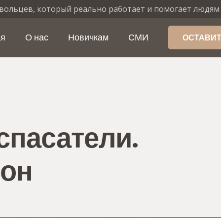
вольцев, который реально работает и помогает людям
ая
О нас
Новичкам
СМИ
ОСТАВИТ
спасатели.
йон