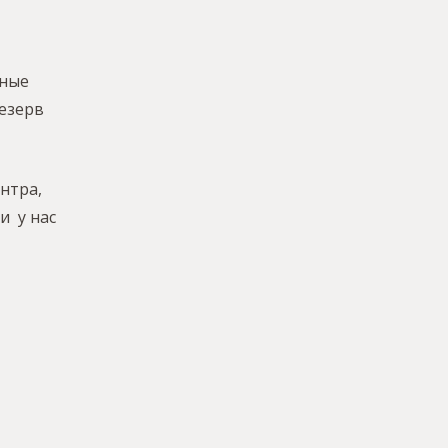
чные
Резерв
нтра,
и у нас