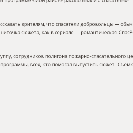
В программе «Мой район» рассказывали о спасателях-
ассказать зрителям, что спасатели добровольцы — обы
 ниточка сюжета, как в сериале — романтическая. Спас
уппу, сотрудников полигона пожарно-спасательного це
 программы, всех, кто помогал выпустить сюжет. Съёмк