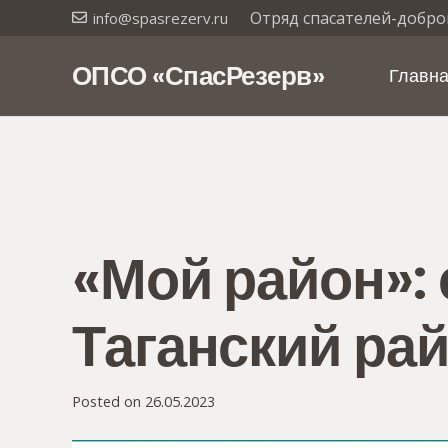
Отряд спасателей-добро
info@spasrezerv.ru
ОПСО «СпасРезерв»
Главн
«Мой район»: 
Таганский ра
Posted on
26.05.2023