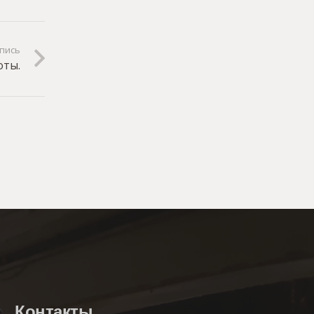
пись
оты.
Контакты