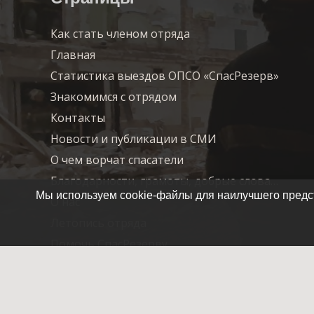
Как стать членом отряда
Главная
Статистика выездов ОПСО «СпасРезерв»
Знакомимся с отрядом
Контакты
Новости и публикации в СМИ
О чем ворчат спасатели
Благодарности, грамоты, добрые слова…
Мы используем cookie-файлы для наилучшего предст
О нас
Летопись отряда
Помочь СпасРезерву