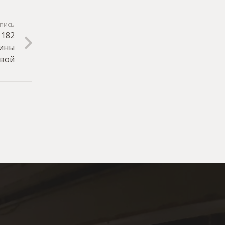
пись
 182
рины
вой