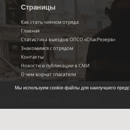
Страницы
Как стать членом отряда
Главная
Статистика выездов ОПСО «СпасРезерв»
Знакомимся с отрядом
Контакты
Новости и публикации в СМИ
О чем ворчат спасатели
Благодарности, грамоты, добрые слова…
Мы используем cookie-файлы для наилучшего предст
О нас
Летопись отряда
Помочь СпасРезерву