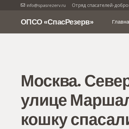
Отряд спасателей-добро
info@spasrezerv.ru
ОПСО «СпасРезерв»
Главн
Москва. Севе
улице Маршал
кошку спасал