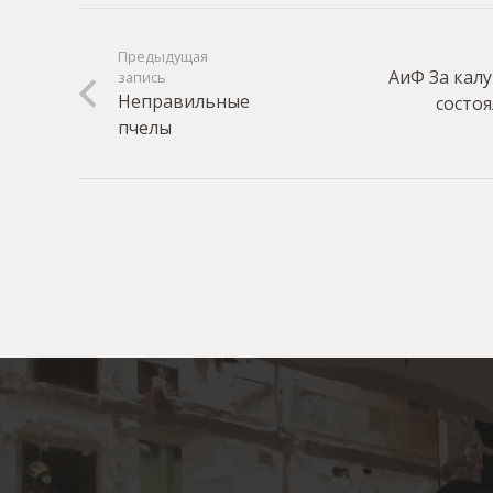
Предыдущая
АиФ За калу
запись
Неправильные
состо
пчелы