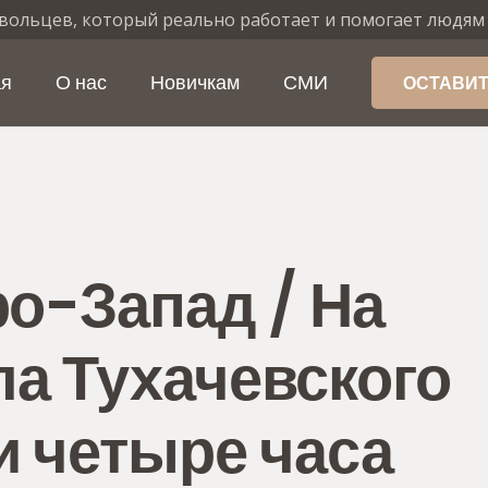
вольцев, который реально работает и помогает людям
ая
О нас
Новичкам
СМИ
ОСТАВИТ
ро-Запад / На
а Тухачевского
и четыре часа