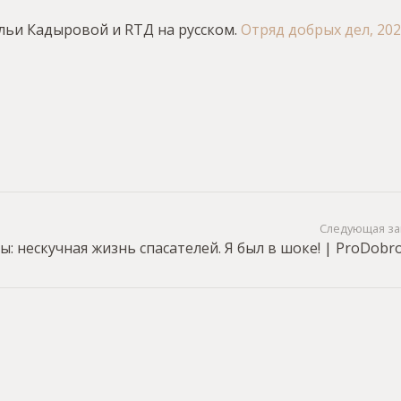
альи Кадыровой и RTД на русском.
Отряд добрых дел, 20
Следующая за
: нескучная жизнь спасателей. Я был в шоке! | ProDobro.