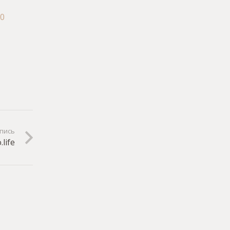
20
пись
life