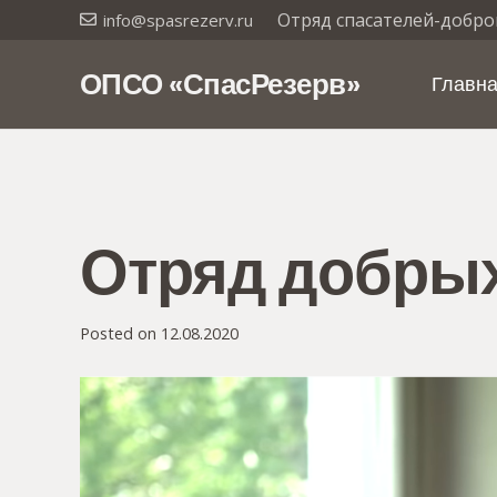
Отряд спасателей-добро
info@spasrezerv.ru
ОПСО «СпасРезерв»
Главн
Отряд добрых
Posted on
12.08.2020