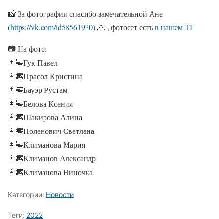
📸 За фотографии спасибо замечательной Ане
(https://vk.com/id58561930)
🙏 , фотосет есть
в нашем ТГ
📷 На фото:
👨‍🚒Гук Павел
👩‍🚒Прасол Кристина
👨‍🚒Бауэр Рустам
👩‍🚒Белова Ксения
👩‍🚒Шакирова Алина
👩‍🚒Поленович Светлана
👩‍🚒Климанова Мария
👨‍🚒Климанов Александр
👩‍🚒Климанова Ниночка
Категории:
Новости
Теги:
2022