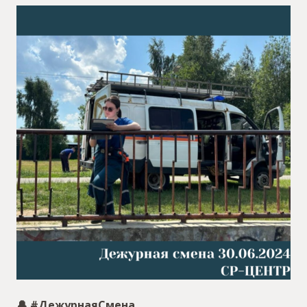
🔔 #ДежурнаяСмена