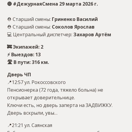
🔴 #ДежурнаяСмена 29 марта 2026 г.
⛑ Старший смены:
Гриненко Василий
⛑ Старший смены:
Соколов Ярослав
💻 Центральный диспетчер:
Захаров Артём
🚒 Экипажей: 2
⚡️ Выездов: 13
🛣 В пути: 316 км.
Дверь ЧП
📍12:57 ул. Рокоссовского
Пенсионерка (72 года, тяжело больна) не
открывает доверительнице.
Ключи есть, но дверь заперта на ЗАДВИЖКУ.
Дверь вскрыли, увы…
📍21:21 ул. Саянская