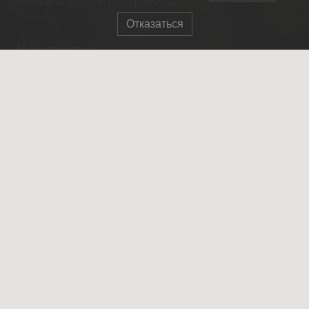
Февраль 2026. Итоги работы.
20.03.2026
Отказаться
Контакты
info@spasrezerv.ru
+7 (495) 676-02-06
Динамовская ул., 10к1, Москва, 109044