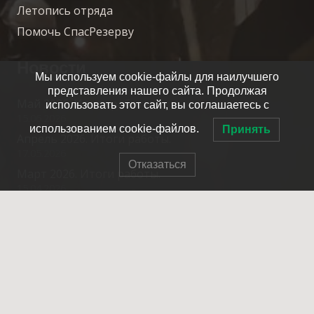
Летопись отряда
Помочь СпасРезерву
Новости
Мы используем cookie-файлы для наилучшего
представления нашего сайта. Продолжая
Май 2026. Итоги работы.
использовать этот сайт, вы соглашаетесь с
15.06.2026
использованием cookie-файлов.
Принять
Апрель 2026. Итоги работы.
17.05.2026
Отказаться
Март 2026. Итоги работы.
15.04.2026
Февраль 2026. Итоги работы.
20.03.2026
Контакты
info@spasrezerv.ru