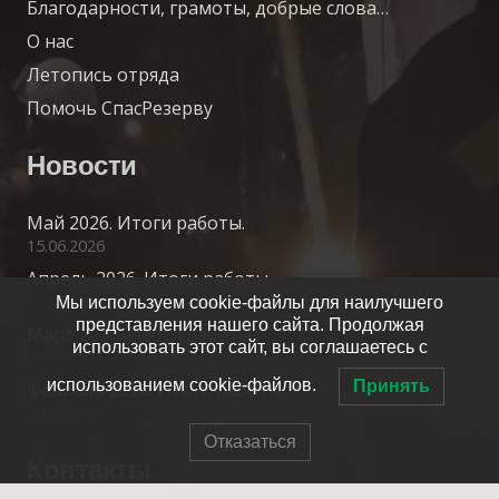
Благодарности, грамоты, добрые слова…
О нас
Летопись отряда
Помочь СпасРезерву
Новости
Май 2026. Итоги работы.
15.06.2026
Апрель 2026. Итоги работы.
17.05.2026
Мы используем cookie-файлы для наилучшего
представления нашего сайта. Продолжая
Март 2026. Итоги работы.
использовать этот сайт, вы соглашаетесь с
15.04.2026
использованием cookie-файлов.
Принять
Февраль 2026. Итоги работы.
20.03.2026
Отказаться
Контакты