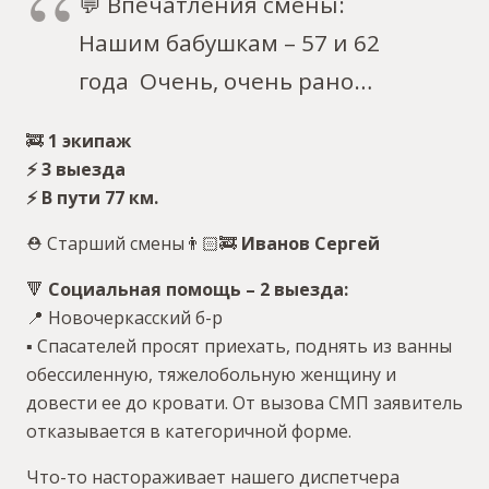
💬 Впечатления смены:
Нашим бабушкам – 57 и 62
года Очень, очень рано…
🚒
1 экипаж
⚡️ 3 выезда
⚡️ В пути 77 км.
⛑ Старший смены👨🏻‍🚒
Иванов Сергей
🔻
Социальная помощь – 2 выезда:
📍 Новочеркасский б-р
▪️ Спасателей просят приехать, поднять из ванны
обессиленную, тяжелобольную женщину и
довести ее до кровати. От вызова СМП заявитель
отказывается в категоричной форме.
Что-то настораживает нашего диспетчера