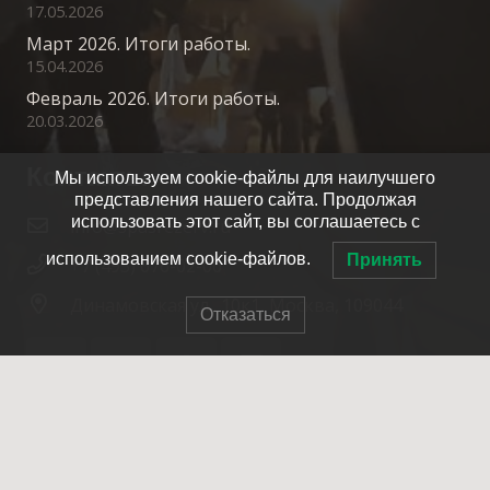
17.05.2026
Март 2026. Итоги работы.
15.04.2026
Февраль 2026. Итоги работы.
20.03.2026
Контакты
Мы используем cookie-файлы для наилучшего
представления нашего сайта. Продолжая
использовать этот сайт, вы соглашаетесь с
info@spasrezerv.ru
использованием cookie-файлов.
Принять
+7 (495) 676-02-06
Динамовская ул., 10к1, Москва, 109044
Отказаться