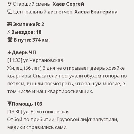
⛑ Старший смены:
Хаев Сергей
💻 Центральный диспетчер:
Хаева Екатерина
🚒 Экипажей: 2
⚡️ Выездов: 18
🛣 В пути: 374 км.
⚠️Дверь ЧП
[11:33] ул.Чертановская
Жилец (56 лет) 3 дня не открывает дверь хозяйке
квартиры. Спасатели постучали обухом топора по
петлям, вышли посмотреть, что за шум многие, в
том числе и наш квартиросъемщик.
🔻Помощь 103
[13:30] ул. Болотниковская
Отбой по прибытии. Грузовой лифт запустили,
медики справились сами.