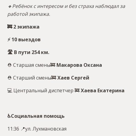
🔸Ребёнок с интересом и без страха наблюдал за
работой экипажа.
🚒 2 экипажа
⚡️ 10 выездов
🛣 В пути 254 км.
⛑ Старшая смены🚒
Макарова Оксана
⛑ Старший смены🚒
Хаев Сергей
💻 Центральный диспетчер 🚒
Хаева Екатерина
♿️Социальная помощь
11:36 📍ул. Лухмановская