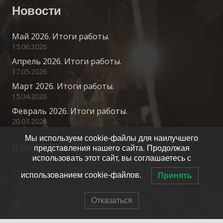
Новости
Май 2026. Итоги работы.
15.06.2026
Апрель 2026. Итоги работы.
17.05.2026
Март 2026. Итоги работы.
15.04.2026
Февраль 2026. Итоги работы.
20.03.2026
Мы используем cookie-файлы для наилучшего
Контакты
представления нашего сайта. Продолжая
использовать этот сайт, вы соглашаетесь с
info@spasrezerv.ru
использованием cookie-файлов.
Принять
+7 (495) 676-02-06
Отказаться
Динамовская ул., 10к1, Москва, 109044