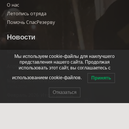
О нас
Летопись отряда
Помочь СпасРезерву
Новости
Май 2026. Итоги работы.
Мы используем cookie-файлы для наилучшего
15.06.2026
представления нашего сайта. Продолжая
Апрель 2026. Итоги работы.
использовать этот сайт, вы соглашаетесь с
17.05.2026
использованием cookie-файлов.
Принять
Март 2026. Итоги работы.
15.04.2026
Отказаться
Февраль 2026. Итоги работы.
20.03.2026
Контакты
info@spasrezerv.ru