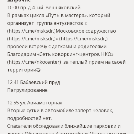
10.00 пр-д 4-ый Вешняковский
В рамках цикла «Путь в мастера», который
организует группа энтузиастов «
(https://t.me/msksdr,)Московское содружество
(https://t.me/msksdr,)» (https://t.me/msksdr,)
провели встречу с детками и родителями.
Благодарим «Сеть коворкинг-центров НКО»
(https://t.me/nkocenter) за теплый прием на своей
территории🤝
12:41 Бабаевский пруд
Патрулирование.
12:55 ул. Авиамоторная
Вторые сутки в автомобиле заперт человек,
подробностей нет.
Спасатели обследовали ближайшие парковки и
дворы. Обнаружено 4 автомобиля Мазда, но у них