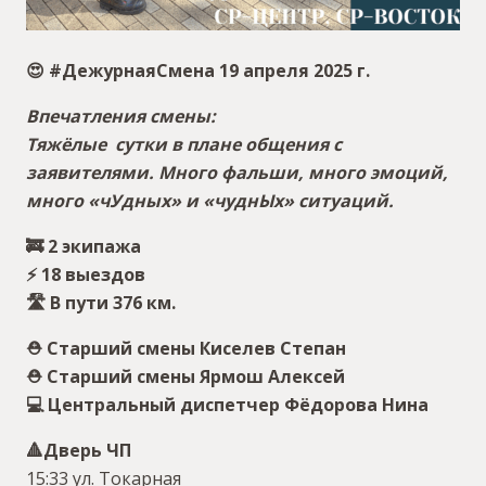
😍 #ДежурнаяСмена 19 апреля 2025 г.
Впечатления смены:
Тяжёлые сутки в плане общения с
заявителями.
Много фальши, много эмоций,
много «чУдных» и «чуднЫх» ситуаций.
🚒 2 экипажа
⚡️ 18 выездов
🛣 В пути 376 км.
⛑ Старший смены Киселев Степан
⛑ Старший смены Ярмош Алексей
💻 Центральный диспетчер Фёдорова Нина
🔺️Дверь ЧП
15:33 ул. Токарная