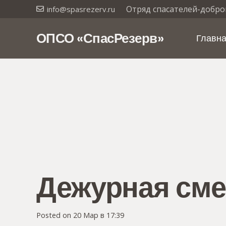
Отряд спасателей-добро
info@spasrezerv.ru
ОПСО «СпасРезерв»
Главн
Дежурная сме
Posted on
20 Мар в 17:39