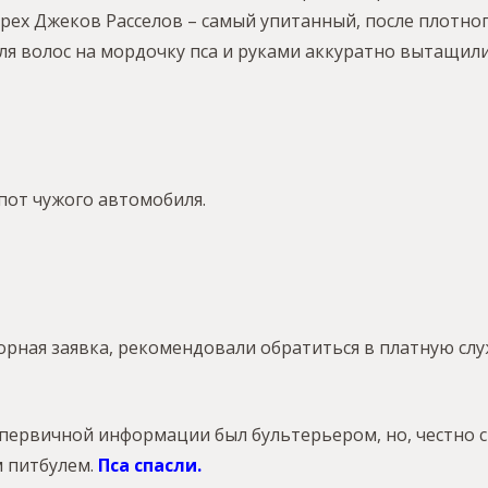
ех Джеков Расселов – самый упитанный, после плотного
ля волос на мордочку пса и руками аккуратно вытащили
пот чужого автомобиля.
торная заявка, рекомендовали обратиться в платную слу
первичной информации был бультерьером, но, честно ск
м питбулем.
Пса спасли.