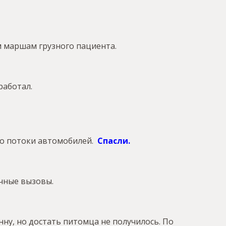
м маршам грузного пациента.
работал.
го потоки автомобилей.
Спасли
.
очные вызовы.
нну, но достать питомца не получилось. По