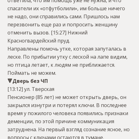
ответила, что им помощь уже не нужна, и что
спасатели их «отфутболили», им больше ничего
не надо, они справились сами. Пришлось нам
перезвонить еще раз и попросить женщину
отменить вызов.
[15:27] Нижний
Красногвардейский пруд.
Направлены помочь утке, которая запуталась в
леске. По прибытии утку с леской на лапе видим,
но птица летает, к людям не приближается.
Поймать не можем.
🔻Дверь без ЧП
[13:12] ул. Тверская
Пенсионер (85 лет) не может открыть дверь, он
закрылся изнутри и потерял ключи. В последнее
время у пожилого человека появились признаки
деменции, по этой причине коммуникация
затруднена. На первый взгляд сознание ясное, но
вопросы с ключами остаются в тумане.