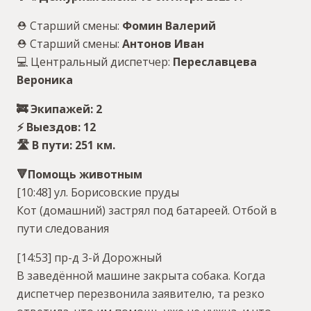
⛑ Старший смены:
Фомин Валерий
⛑ Старший смены:
Антонов Иван
💻 Центральный диспетчер:
Переславцева
Вероника
🚒 Экипажей: 2
⚡️ Выездов: 12
🛣 В пути: 251 км.
🔻Помощь животным
[10:48] ул. Борисовские пруды
Кот (домашний) застрял под батареей. Отбой в
пути следования
[14:53] пр-д 3-й Дорожный
В заведённой машине закрыта собака. Когда
диспетчер перезвонила заявителю, та резко