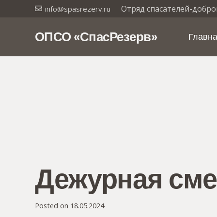
Отряд спасателей-добро
info@spasrezerv.ru
ОПСО «СпасРезерв»
Главн
Дежурная сме
Posted on
18.05.2024