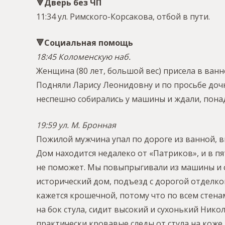
🔻Дверь без ЧП
11:34 ул. Римского-Корсакова, отбой в пути.
🔻Социальная помощь
18:45 Коломенскую наб.
Женщина (80 лет, большой вес) присела в ванн
Подняли Ларису Леонидовну и по просьбе дочк
неспешно собирались у машины и ждали, пона
19:59 ул. М. Бронная
Пожилой мужчина упал по дороге из ванной, в
Дом находится недалеко от «Патриков», и в п
не поможет. Мы повыпрыгивали из машины и с
исторический дом, подъезд с дорогой отделко
кажется крошечной, потому что по всем стена
на бок стула, сидит высокий и сухонький Никола
практически кровавые следы от стула на коже