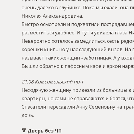
очень далеко в глубинке. Пока мы ехали, она 
Николая Александровича.
Быстро осмотрели и подхватили пострадавшего
разместиться удобнее. И тут я увидела глаза
Невероятно хотелось замедлиться, сесть рядом
корешки книг… но у нас следующий вызов. На 
называет таких женщин «заботница». А у входн
Вышли обратно к пафосным кафе и яркой наря
21:08 Комсомольский пр-т
Неходячую женщину привезли из больницы в ин
квартиры, но сами не справляются и боятся, ч
Спасатели пересадили Анну Семеновну на тран
дочь.
🔻 Дверь без ЧП