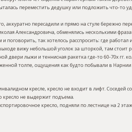
пыталась переместить дедушку или подложить что-то уд
, аккуратно пересадили и прямо на стуле бережно пер
 Николая Александровича, обменялись несколькими фраз
 и поговорить, так хотелось расспросить: где работал и
выходе вижу небольшой уголок за шторкой, там стоит р
ой двери лыжи и теннисная ракетка где-то 60-70х гг. 
женной толпе, ощущения как будто побывали в Нарнии 
валидном кресле, кресло не входит в лифт. Соседей с
то кресло не выдержит подъема.
спортировочное кресло, подняли по лестнице на 2 этаж