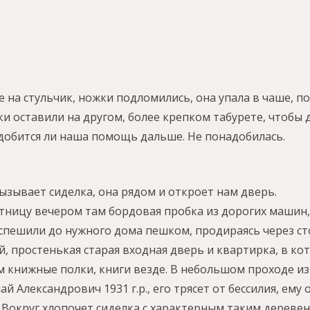
е на стульчик, ножки подломились, она упала в чаше, по
и оставили на другом, более крепком табурете, чтобы 
добится ли наша помощь дальше. Не понадобилась.
ызывает сиделка, она рядом и откроет нам дверь.
ятницу вечером там бордовая пробка из дорогих машин, 
пешили до нужного дома пешком, продираясь через ст
й, простенькая старая входная дверь и квартирка, в к
м книжные полки, книги везде. В небольшом проходе из
й Александрович 1931 г.р., его трясет от бессилия, ему 
. Вокруг хлопочет сиделка с характерным таким дереве