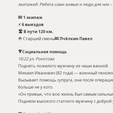
экипажей. Ребята сами живые и люди для них –
🚒
1 экипаж
⚡️ 6 выездов
🛣 В пути 120 км.
⛑ Старший смены🚒
Пчёлкин Павел
🔻Социальная помощь
10:22 ул. Рокотова
Поднять пожилого мужчину из чаши ванной.
Михаил Иванович (82 года) — военный пенсионе
Вызывает помощь супруга, она после операци
больше не у кого.
«Он привык, что всю жизнь был самым сильным 
Подняли высокого статного мужчину с доброй 