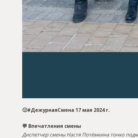
🙂#ДежурнаяСмена 17 мая 2024 г.
💬 Впечатления смены
Диспетчер смены Настя Потёмкина тонко подм