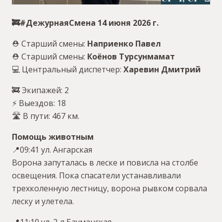
🚒#ДежурнаяСмена 14 июня 2026 г.
⛑ Старший смены:
Наприенко Павел
⛑ Старший смены:
Коёнов Турсунмамат
💻 Центральный диспетчер:
Харевин Дмитрий
🚒 Экипажей: 2
⚡️ Выездов: 18
🛣 В пути: 467 км.
Помощь животным
📍09:41 ул. Ангарская
Ворона запуталась в леске и повисла на столбе
освещения. Пока спасатели устанавливали
трехколенную лестницу, ворона рывком сорвала
леску и улетела.