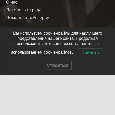
О нас
Летопись отряда
Помочь СпасРезерву
Новости
Мы используем cookie-файлы для наилучшего
представления нашего сайта. Продолжая
Май 2026. Итоги работы.
использовать этот сайт, вы соглашаетесь с
15.06.2026
использованием cookie-файлов.
Принять
Апрель 2026. Итоги работы.
17.05.2026
Отказаться
Март 2026. Итоги работы.
15.04.2026
Февраль 2026. Итоги работы.
20.03.2026
Контакты
info@spasrezerv.ru