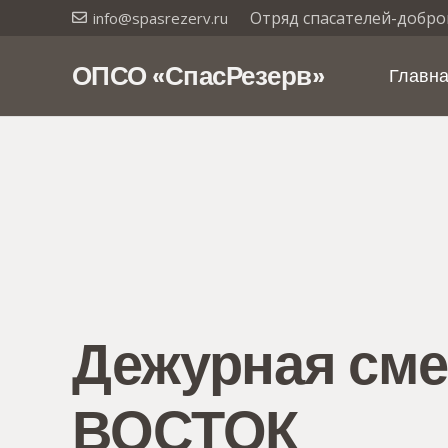
Отряд спасателей-добро
info@spasrezerv.ru
ОПСО «СпасРезерв»
Главн
Дежурная сме
ВОСТОК