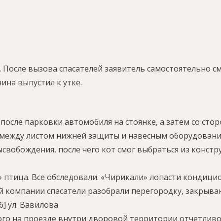
 После вызова спасателей заявитель самостоятельно см
ина выпустил к утке.
после парковки автомобиля на стоянке, а затем со стор
 между листом нижней защиты и навесным оборудовани
вобождения, после чего кот смог выбраться из констру
» птица. Все обследовали. «Чирикали» лопасти кондици
 компании спасатели разобрали перегородку, закрыва
6] ул. Вавилова
го на проезде внутри дворовой территории отчетливо 