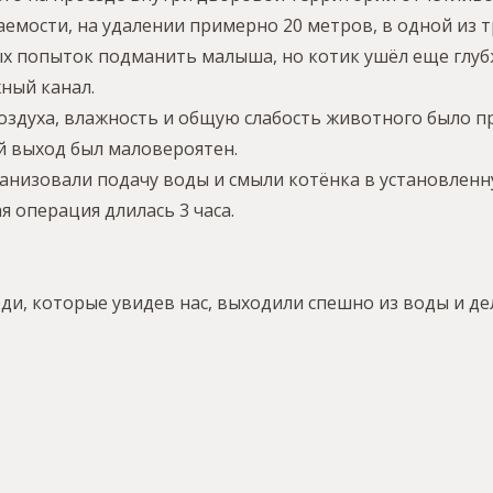
аемости, на удалении примерно 20 метров, в одной из 
ых попыток подманить малыша, но котик ушёл еще глу
ный канал.
здуха, влажность и общую слабость животного было п
ый выход был маловероятен.
низовали подачу воды и смыли котёнка в установленну
 операция длилась 3 часа.
и, которые увидев нас, выходили спешно из воды и де