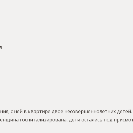
я
ия, с ней в квартире двое несовершеннолетних детей.
Женщина госпитализирована, дети остались под присмо