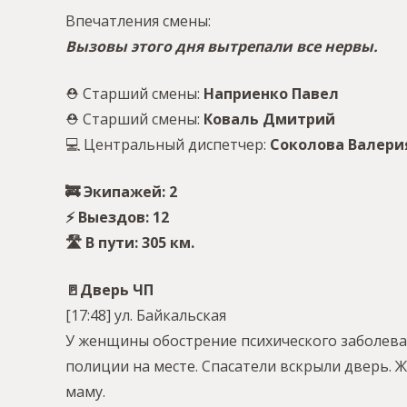
Впечатления смены:
Вызовы этого дня вытрепали все нервы.
⛑ Старший смены:
Наприенко Павел
⛑ Старший смены:
Коваль Дмитрий
💻 Центральный диспетчер:
Соколова Валери
🚒 Экипажей: 2
⚡️ Выездов: 12
🛣 В пути: 305 км.
🚪Дверь ЧП
[17:48] ул. Байкальская
У женщины обострение психического заболеван
полиции на месте. Спасатели вскрыли дверь. 
маму.