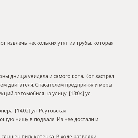
ог извлечь нескольких утят из трубы, которая
оны днища увидела и самого кота. Кот застрял
ем двигателя. Спасателем предприняли меры
кций автомобиля на улицу.
[13:04] ул.
онера.
[14:02] ул. Реутовская
ющую нишу в подвале. Из нее достали и
слышен писк котенка. В ходе разведки