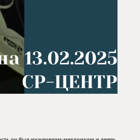
ность он был инженером-механиком и дверь