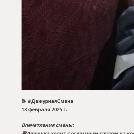
📝 #ДежурнаяСмена
13 февраля 2025 г.
Впечатления смены:
💬Дедушка ходит с огромным трудом на кос