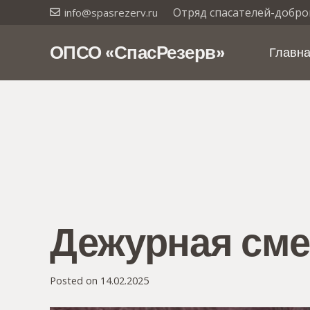
Отряд спасателей-добро
info@spasrezerv.ru
ОПСО «СпасРезерв»
Главн
Дежурная сме
Posted on
14.02.2025