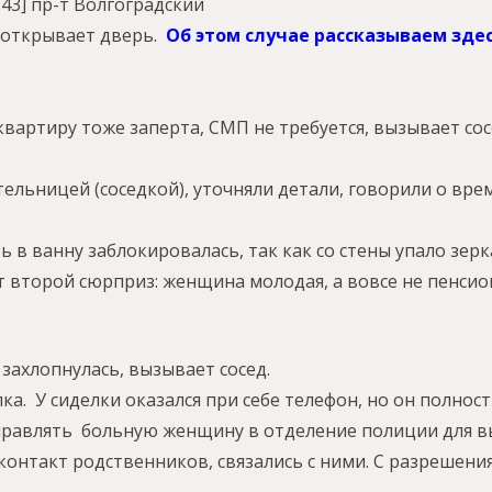
:43] пр-т Волгоградский
е открывает дверь.
Об этом случае рассказываем здес
вартиру тоже заперта, СМП не требуется, вызывает сос
тельницей (соседкой), уточняли детали, говорили о вре
ь в ванну заблокировалась, так как со стены упало зер
ут второй сюрприз: женщина молодая, а вовсе не пенси
захлопнулась, вызывает сосед.
лка. У сиделки оказался при себе телефон, но он полн
тправлять больную женщину в отделение полиции для вы
контакт родственников, связались с ними. С разрешен