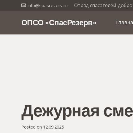
Отряд спасателей-добро
info@spasrezerv.ru
ОПСО «СпасРезерв»
Главн
Дежурная смен
Posted on
12.09.2025