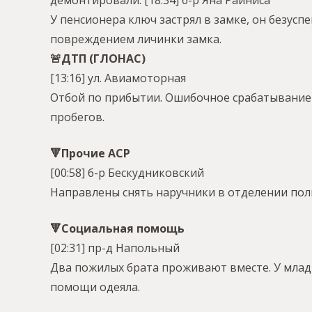
демонтировали.
[18:34] б-р Яна Райниса
У пенсионера ключ застрял в замке, он безусп
повреждением личинки замка.
🚨ДТП (ГЛОНАС)
[13:16] ул. Авиамоторная
Отбой по прибытии. Ошибочное срабатывание 
пробегов.
🔻Прочие АСР
[00:58] б-р Бескудниковский
Направлены снять наручники в отделении пол
🔻Социальная помощь
[02:31] пр-д Напольный
Два пожилых брата проживают вместе. У младш
помощи одеяла.