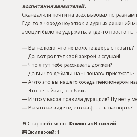
воспитания заявителей.
Скандалили почти на всех вызовах по разным
Где-то в череде неувязок и дурных решений мы
эмоции было не удержать, а где-то просто пот
— Вы нелюди, что не можете дверь открыть?
— Да, вот рот тут свой закрой и слушай!
— Что я тут тебе рассказать должен?
— Да вы что дебилы, на «Глонасс» приезжать?
— А что это вы нашего соседа пенсионером на
— Это не зайчик, а собачка.
— И что у вас за правила дурацкие? Ну нет у м
— Вы что не видите, кто на фото в паспорте?
⛑ Старший смены:
Фоминых Василий
🚒 Экипажей: 1