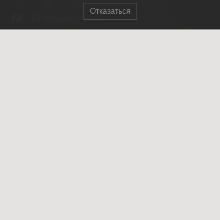
Отказаться
info@spasrezerv.ru
+7 (495) 676-02-06
Динамовская ул., 10к1, Москва, 109044
© 2007-2025 ОПСО СпасРезерв