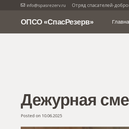
Отряд спасателей-добро
info@spasrezerv.ru
ОПСО «СпасРезерв»
Главн
Дежурная сме
Posted on
10.06.2025