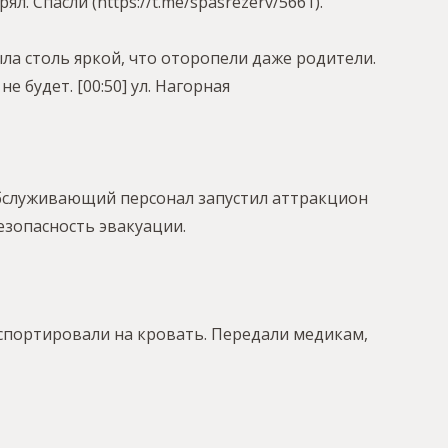
. Спасли (https://t.me/spasrezerv/5661).
ыла столь яркой, что оторопели даже родители.
не будет.
[00:50] ул. Нагорная
Обслуживающий персонал запустил аттракцион
езопасность эвакуации.
нспортировали на кровать. Передали медикам,