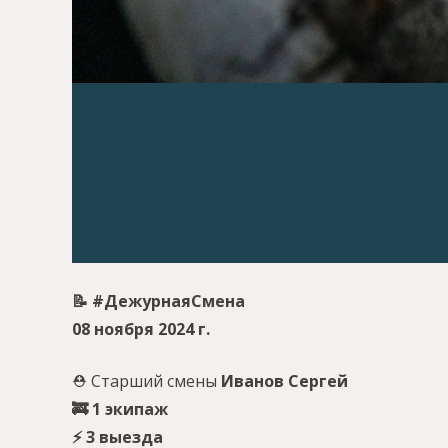
📝 #ДежурнаяСмена
08 ноября 2024 г.
⛑ Старший смены
Иванов Сергей
🚒 1 экипаж
⚡️ 3 выезда