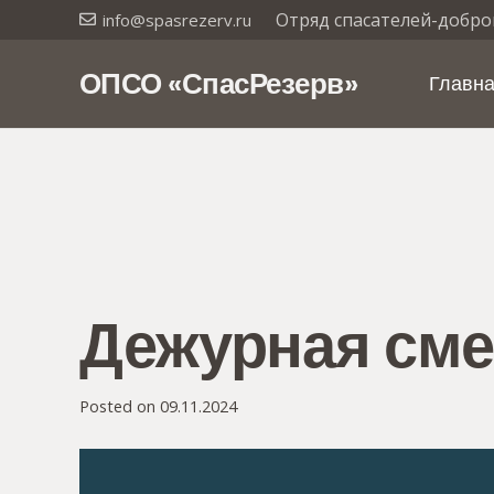
Отряд спасателей-добро
info@spasrezerv.ru
ОПСО «СпасРезерв»
Главн
Дежурная сме
Posted on
09.11.2024