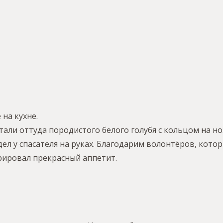
 на кухне.
али оттуда породистого белого голубя с кольцом на нож
ел у спасателя на руках. Благодарим волонтёров, кото
рировал прекрасный аппетит.