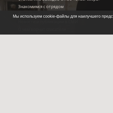
Знакомимся с отрядом
Контакты
Мы используем cookie-файлы для наилучшего предст
Новости и публикации в СМИ
О чем ворчат спасатели
Благодарности, грамоты, добрые слова…
О нас
Летопись отряда
Помочь СпасРезерву