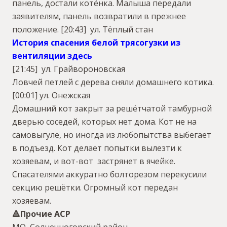
панель, достали котёнка. Малыша передали
заявителям, панель возвратили в прежнее
положение.
[20:43] ул. Тёплый стан
История спасения белой трясогузки из
вентиляции здесь
[21:45] ул. Грайвороновская
Ловчей петлей с дерева сняли домашнего котика.
[00:01] ул. Онежская
Домашний кот закрыт за решётчатой тамбурной
дверью соседей, которых нет дома. Кот не на
самовыгуле, но иногда из любопытства выбегает
в подъезд. Кот делает попытки вылезти к
хозяевам, и вот-вот застрянет в ячейке.
Спасателями аккуратно болторезом перекусили
секцию решётки. Огромный кот передан
хозяевам.
🔺Прочие АСР
МО, Солнечногорский район