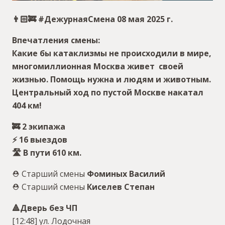
👨🏻‍🚒 #ДежурнаяСмена 08 мая 2025 г.
Впечатления смены:
Какие бы катаклизмы не происходили в мире,
многомиллионная Москва живет своей
жизнью. Помощь нужна и людям и животным.
Центральный ход по пустой Москве накатал
404 км!
🚒 2 экипажа
⚡️ 16 выездов
🛣 В пути 610 км.
⛑ Старший смены
Фоминых Василий
⛑ Старший смены
Киселев Степан
🔺Дверь без ЧП
[12:48] ул. Лодочная