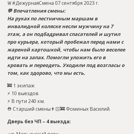
🚨#ДежурнаяСмена 07 сентября 2023 г.
💬 Впечатления смены:
На руках по лестничным маршам в
инвалидной коляске несли мужчину на 7
этаж, а он подбадривал спасателей и шутил
про курьера, который пробежал перед нами с
жареной картошкой, чтобы нам было веселее
идти на запах. Помогли уложить его в
кровать и переодеть. Уходили под возгласы о
том, как здорово, что мы есть.
🚒 1 экипаж
⚡️ 10 выездов
⚡️ В пути 240 км.
⛑ Старший смены👨🏻🚒 Фоминых Василий.
Дверь без ЧП – 4 выезда:
-ул. Марьинский парк