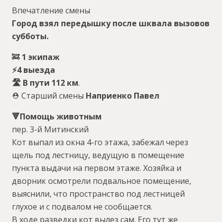
Впечатление смены
Город взял передышку после шквала вызовов
субботы.
🚒
1 экипаж
⚡️4 выезда
🛣 В пути 112 км
.
⛑ Старший смены
Наприенко Павел
🔻Помощь животным
пер. 3-й Митинский
Кот выпал из окна 4-го этажа, забежал через
щель под лестницу, ведущую в помещение
пункта выдачи на первом этаже. Хозяйка и
дворник осмотрели подвальное помещение,
выяснили, что пространство под лестницей
глухое и с подвалом не сообщается.
В ходе разведки кот вылез сам. Его тут же