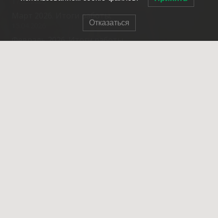
17.05.2026
Март 2026. Итоги работы.
Отказаться
15.04.2026
Февраль 2026. Итоги работы.
20.03.2026
Контакты
info@spasrezerv.ru
+7 (495) 676-02-06
Динамовская ул., 10к1, Москва, 109044