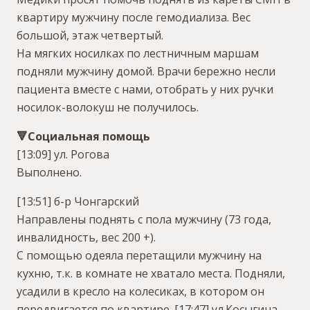
квартиру мужчину после гемодиализа. Вес
большой, этаж четвертый.
На мягких носилках по лестничным маршам
подняли мужчину домой. Врачи бережно несли
пациента вместе с нами, отобрать у них ручки
носилок-волокуш не получилось.
🔻Социальная помощь
[13:09] ул. Рогова
Выполнено.
[13:51] б-р Чонгарский
Направлены поднять с пола мужчину (73 года,
инвалидность, вес 200 +).
С помощью одеяла перетащили мужчину на
кухню, т.к. в комнате не хватало места. Подняли,
усадили в кресло на колесиках, в котором он
передвигается по квартире.
[17:47] ул.Косыгина