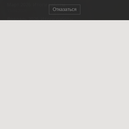
Март 2026. Итоги работы.
Отказаться
15.04.2026
Февраль 2026. Итоги работы.
20.03.2026
Контакты
info@spasrezerv.ru
+7 (495) 676-02-06
Динамовская ул., 10к1, Москва, 109044