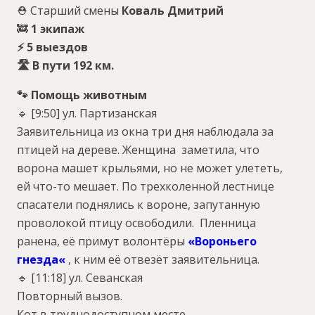
⛑ Старший смены
Коваль Дмитрий
🚒
1 экипаж
⚡️ 5 выездов
🛣 В пути 192 км.
🐾 Помощь животным
🔹 [9:50] ул. Партизанская
Заявительница из окна три дня наблюдала за
птицей на дереве. Женщина заметила, что
ворона машет крыльями, но не может улететь,
ей что-то мешает. По трехколенной лестнице
спасатели поднялись к вороне, запутанную
проволокой птицу освободили. Пленница
ранена, её примут волонтёры
«
Вороньего
гнезда
«
, к ним её отвезёт заявительница.
🔹 [11:18] ул. Севанская
Повторный вызов.
Кот в труднодоступном месте.