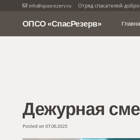
Отряд спасателей-добро
info@spasrezerv.ru
ОПСО «СпасРезерв»
Главн
Дежурная сме
Posted on
07.06.2025