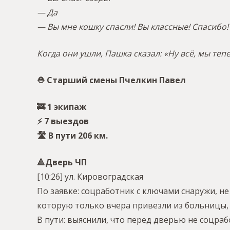
— Да
— Вы мне кошку спасли! Вы классные! Спасибо!
Когда они ушли, Пашка сказал: «Ну всё, мы тепе
⛑ Старший смены Пчелкин Павел
🚒 1 экипаж
⚡️ 7 выездов
🛣 В пути 206 км.
🔺️Дверь ЧП
[10:26] ул. Кировоградская
По заявке: соцработник с ключами снаружи, н
которую только вчера привезли из больницы,
В пути: выяснили, что перед дверью не соцраб