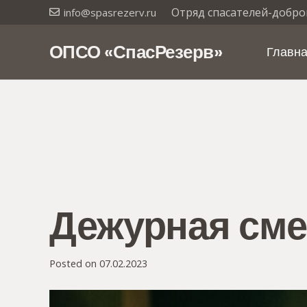
Отряд спасателей-добро
info@spasrezerv.ru
ОПСО «СпасРезерв»
Главн
Дежурная сме
Posted on
07.02.2023