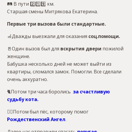
🛤 В пути 2️⃣1️⃣9️⃣ км.
Старшая смены Митрякова Екатерина.
Первые три вызова были стандартные.
🦽Дважды выезжали для оказания
соц.помощи.
🚪Один вызов был для
вскрытия двери
пожилой
женщине.
Бабушка несколько дней не может выйти из
квартиры, сломался замок. Помогли. Все сделали
очень аккуратно.
🐈Потом три часа боролись
за счастливую
судьбу кота
.
🐕‍🦺Потом был пёс, которому помог
Рождественский Ангел
.
Далее нас отправили спасать
попугая
.
..