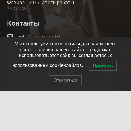
Февраль 2026. Итоги работы.
20.03.2026
Контакты
info@spasrezerv.ru
Мы используем cookie-файлы для наилучшего
+7 (495) 676-02-06
представления нашего сайта. Продолжая
использовать этот сайт, вы соглашаетесь с
Динамовская ул., 10к1, Москва, 109044
использованием cookie-файлов.
Принять
Отказаться