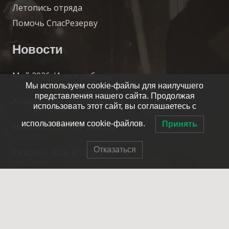
Летопись отряда
Помочь СпасРезерву
Новости
Май 2026. Итоги работы.
15.06.2026
Мы используем cookie-файлы для наилучшего
представления нашего сайта. Продолжая
Апрель 2026. Итоги работы.
использовать этот сайт, вы соглашаетесь с
17.05.2026
использованием cookie-файлов.
Принять
Март 2026. Итоги работы.
15.04.2026
Отказаться
Февраль 2026. Итоги работы.
20.03.2026
Контакты
info@spasrezerv.ru