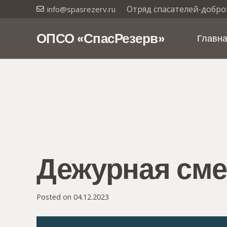
Отряд спасателей-добро
info@spasrezerv.ru
ОПСО «СпасРезерв»
Главн
Дежурная сме
Posted on
04.12.2023